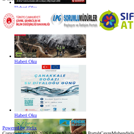
Haberi Oku
Haberi Oku
Haberi Oku
Powered by Helix
Copyright © 2007-2026 Çevre Mühendisliği Portalı
CevreMuhendislig