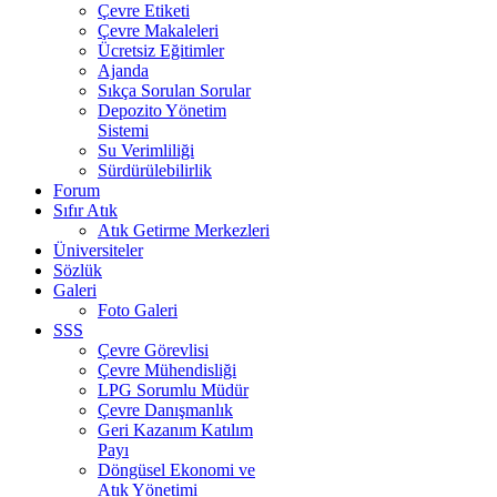
Çevre Etiketi
Çevre Makaleleri
Ücretsiz Eğitimler
Ajanda
Sıkça Sorulan Sorular
Depozito Yönetim
Sistemi
Su Verimliliği
Sürdürülebilirlik
Forum
Sıfır Atık
Atık Getirme Merkezleri
Üniversiteler
Sözlük
Galeri
Foto Galeri
SSS
Çevre Görevlisi
Çevre Mühendisliği
LPG Sorumlu Müdür
Çevre Danışmanlık
Geri Kazanım Katılım
Payı
Döngüsel Ekonomi ve
Atık Yönetimi