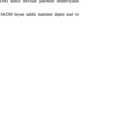
M) ikincil mevzuat paketinin muhteviyatını
miş SKDM beyan sahibi statüsüne ilişkin usul ve