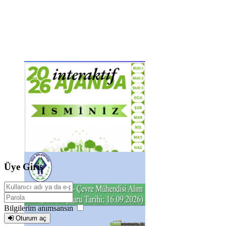
Üye Giriş
Bilgilerim anımsansın
Oturum aç