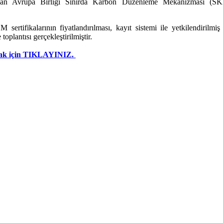
nan Avrupa Birliği Sınırda Karbon Düzenleme Mekanizması (SKD
 sertifikalarının fiyatlandırılması, kayıt sistemi ile yetkilendiril
toplantısı gerçekleştirilmiştir.
şmak için TIKLAYINIZ.