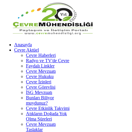
Anasayfa
Çevre Aktüel
Çevre Haberleri
Radyo ve TV'de Çevre
Faydalı Linkler
Çevre Mevzuatı
Çevre Hukuku
Çevre İzinleri
Çevre Görevlisi
İSG Mevzuatı
Bunları Biliyor
muydunuz?
Çevre Etkinlik Takvimi
Atıkların Doğada Yok
Olma Süreleri
Çevre Mevzuatı
Taslaklar