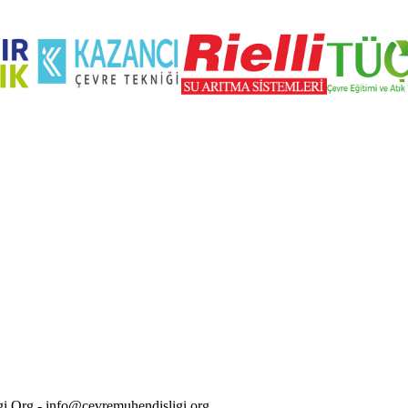
i.Org - info@cevremuhendisligi.org