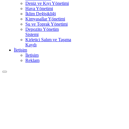
Deniz ve Kıyı Yönetimi
Hava Yönetimi
İklim Değişikliği
Kimyasallar Yönetimi
Su ve Toprak Yönetimi
Depozito Yönetim
Sistemi
Kirletici Salım ve Taşıma
Kaydı
İletişim
İletişim
Reklam