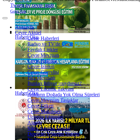
Joomla! 3 Templates
Tweets by cevre_muh
Goto Top
Anasayfa
Çevre Aktüel
Haberi Oku
Çevre Haberleri
Radyo ve TV'de Çevre
Faydalı Linkler
Çevre Mevzuatı
Çevre Hukuku
Çevre İzinleri
Çevre Görevlisi
İSG Mevzuatı
Bunları Biliyor muydunuz?
Çevre Etkinlik Takvimi
Haberi Oku
Atıkların Doğada Yok Olma Süreleri
Çevre Mevzuatı Taslaklar
Çevre Etiketi
Çevre Makaleleri
Ücretsiz Eğitimler
Ajanda
Sıkça Sorulan Sorular
Depozito Yönetim Sistemi
Su Verimliliği