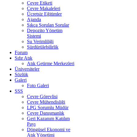
Çevre Etiketi
Çevre Makaleleri
Ücretsiz Eğitimler
Ajanda
Sıkça Sorulan Sorular
Depozito Yönetim
Sistemi
Su Verimliliği
Sürdürülebilirlik
Forum
Sıfır Atık
Atık Getirme Merkezleri
Üniversiteler
Sözlük
Galeri
Foto Galeri
SSS
Çevre Görevlisi
Çevre Mühendisliği
LPG Sorumlu Müdür
Çevre Danışmanlık
Geri Kazanım Katılım
Payı
Döngüsel Ekonomi ve
Atık Yönetimi