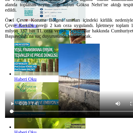
alanda toplanan zeytin atığı suyun Göksu Nehri’ne aktığı tespi
edildi.
Özel Çevre Koruma Bölgesi sınırları içindeki kirlilik nedeniyl
Çevre Kanunu gereği 2 katı ceza uygulandı. İşletmeye toplam 
Haberi Oku
milyon 337 bin TL ceza verildi. Sorumlular hakkında Cumhuriye
Başsavcılığı’na suç duyurusunda bulunulacak.
Haberi Oku
Haberi Oku