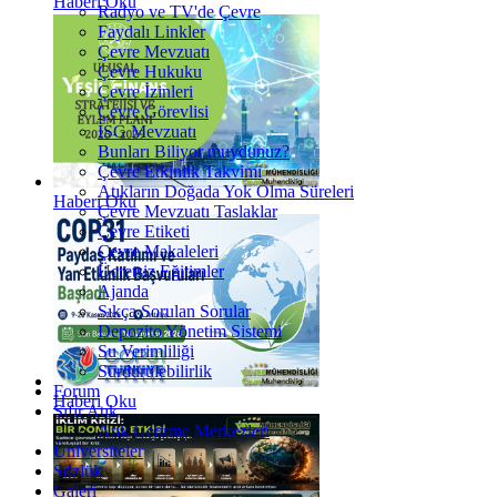
Haberi Oku
Radyo ve TV'de Çevre
Faydalı Linkler
Çevre Mevzuatı
Çevre Hukuku
Çevre İzinleri
Çevre Görevlisi
İSG Mevzuatı
Bunları Biliyor muydunuz?
Çevre Etkinlik Takvimi
Atıkların Doğada Yok Olma Süreleri
Haberi Oku
Çevre Mevzuatı Taslaklar
Çevre Etiketi
Çevre Makaleleri
Ücretsiz Eğitimler
Ajanda
Sıkça Sorulan Sorular
Depozito Yönetim Sistemi
Su Verimliliği
Sürdürülebilirlik
Forum
Haberi Oku
Sıfır Atık
Atık Getirme Merkezleri
Üniversiteler
Sözlük
Galeri