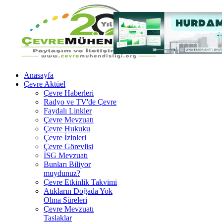
Anasayfa
Çevre Aktüel
Çevre Haberleri
Radyo ve TV'de Çevre
Faydalı Linkler
Çevre Mevzuatı
Çevre Hukuku
Çevre İzinleri
Çevre Görevlisi
İSG Mevzuatı
Bunları Biliyor
muydunuz?
Çevre Etkinlik Takvimi
Atıkların Doğada Yok
Olma Süreleri
Çevre Mevzuatı
Taslaklar