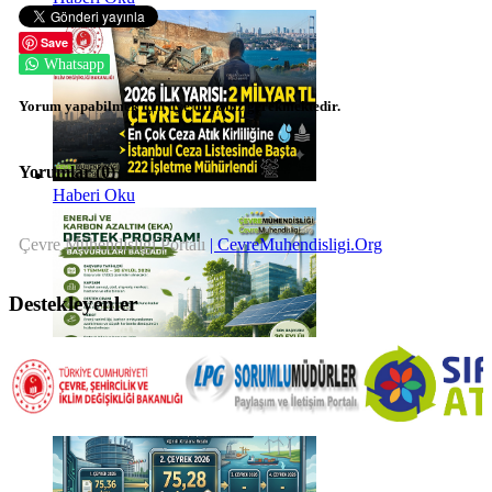
Save
Whatsapp
Yorum yapabilmek için üye olmanız gerekmektedir.
Yorumlar (
0
)
Haberi Oku
Çevre Mühendisliği Portalı
| CevreMuhendisligi.Org
Destekleyenler
Haberi Oku