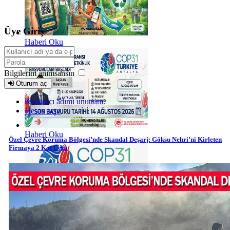
Üye Giriş
Haberi Oku
Bilgilerim anımsansın
Oturum aç
Kullanıcı adımı unuttum.
Hesap açın
Haberi Oku
Özel Çevre Koruma Bölgesi’nde Skandal Deşarj: Göksu Nehri’ni Kirleten
Firmaya 2 Kat Ceza
Haberi Oku