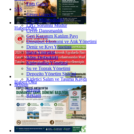
Foto Galeri
SSS
Çevre Görevlisi
Çevre Mühendisliği
LPG Sorumlu Müdür
Haberi Oku
Çevre Danışmanlık
Geri Kazanım Katılım Payı
Döngüsel Ekonomi ve Atık Yönetimi
Deniz ve Kıyı Yönetimi
Hava Yönetimi
İklim Değişikliği
Kimyasallar Yönetimi
Su ve Toprak Yönetimi
Depozito Yönetim Sistemi
Kirletici Salım ve Taşıma Kaydı
Haberi Oku
İletişim
İletişim
Reklam