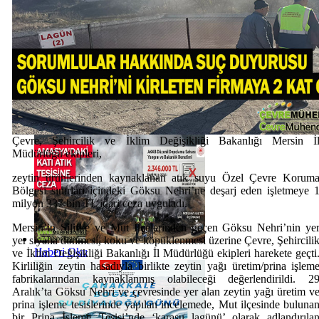
Haberi Oku
Çevre, Şehircilik ve İklim Değişikliği Bakanlığı Mersin İ
Müdürlüğü ekipleri,
zeytin ürünlerinden kaynaklanan atık suyu Özel Çevre Korum
Bölgesi sınırları içindeki Göksu Nehri’ne deşarj eden işletmeye 
milyon 337 bin TL idari ceza uyguladı.
Mersin’in Silifke ve Mut İlçelerinden geçen Göksu Nehri’nin ye
yer siyaha dönmesi, koku ve köpüklenmesi üzerine Çevre, Şehircili
Haberi Oku
ve İklim Değişikliği Bakanlığı İl Müdürlüğü ekipleri harekete geçti
Kirliliğin zeytin hasadıyla birlikte zeytin yağı üretim/prina işlem
fabrikalarından kaynaklanmış olabileceği değerlendirildi. 2
Aralık’ta Göksu Nehri ve çevresinde yer alan zeytin yağı üretim v
prina işleme tesislerinde yapılan incelemede, Mut ilçesinde buluna
bir Prina İşleme Tesisi’nde ‘karasu lagünü’ olarak adlandırıla