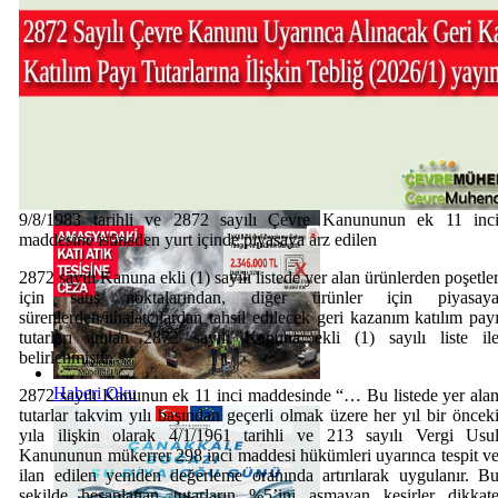
Haberi Oku
9/8/1983 tarihli ve 2872 sayılı Çevre Kanununun ek 11 inc
maddesine istinaden yurt içinde piyasaya arz edilen
2872 sayılı Kanuna ekli (1) sayılı listede yer alan ürünlerden poşetle
için satış noktalarından, diğer ürünler için piyasay
sürenlerden/ithalatçılardan tahsil edilecek geri kazanım katılım pay
tutarları anılan 2872 sayılı Kanuna ekli (1) sayılı liste il
belirlenmiştir.
Haberi Oku
2872 sayılı Kanunun ek 11 inci maddesinde “… Bu listede yer ala
tutarlar takvim yılı başından geçerli olmak üzere her yıl bir öncek
yıla ilişkin olarak 4/1/1961 tarihli ve 213 sayılı Vergi Usu
Kanununun mükerrer 298 inci maddesi hükümleri uyarınca tespit v
ilan edilen yeniden değerleme oranında artırılarak uygulanır. B
şekilde hesaplanan tutarların %5’ini aşmayan kesirler dikkat