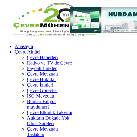
Anasayfa
Çevre Aktüel
Çevre Haberleri
Radyo ve TV'de Çevre
Faydalı Linkler
Çevre Mevzuatı
Çevre Hukuku
Çevre İzinleri
Çevre Görevlisi
İSG Mevzuatı
Bunları Biliyor
muydunuz?
Çevre Etkinlik Takvimi
Atıkların Doğada Yok
Olma Süreleri
Çevre Mevzuatı
Taslaklar