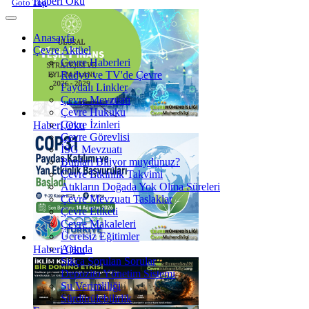
Haberi Oku
Goto Top
Anasayfa
Çevre Aktüel
Çevre Haberleri
Radyo ve TV'de Çevre
Faydalı Linkler
Çevre Mevzuatı
Çevre Hukuku
Çevre İzinleri
Haberi Oku
Çevre Görevlisi
İSG Mevzuatı
Bunları Biliyor muydunuz?
Çevre Etkinlik Takvimi
Atıkların Doğada Yok Olma Süreleri
Çevre Mevzuatı Taslaklar
Çevre Etiketi
Çevre Makaleleri
Ücretsiz Eğitimler
Ajanda
Haberi Oku
Sıkça Sorulan Sorular
Depozito Yönetim Sistemi
Su Verimliliği
Sürdürülebilirlik