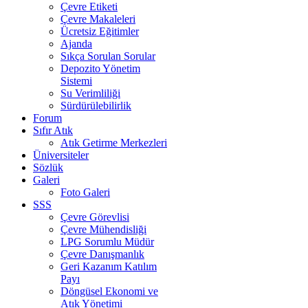
Çevre Etiketi
Çevre Makaleleri
Ücretsiz Eğitimler
Ajanda
Sıkça Sorulan Sorular
Depozito Yönetim
Sistemi
Su Verimliliği
Sürdürülebilirlik
Forum
Sıfır Atık
Atık Getirme Merkezleri
Üniversiteler
Sözlük
Galeri
Foto Galeri
SSS
Çevre Görevlisi
Çevre Mühendisliği
LPG Sorumlu Müdür
Çevre Danışmanlık
Geri Kazanım Katılım
Payı
Döngüsel Ekonomi ve
Atık Yönetimi