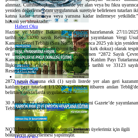
alınmaz. Cumhurbaşkanı, bu listede yer alan veya bu fıkra uyarınc
yeniden değerleme oranı uygulanmak suretiyle belirlenen tutarları ik
katına kadar artırmaya veya yarısına kadar indirmeye yetkilidir.
hükmü yer almaktadır.
Haberi Oku
Hazine ve Maliye Bakanlığı tarafından hazırlanarak 27/11/202
tarihli ve 33090 sayılı Resmi Gazete’de yayımlanan Vergi Usu
Kanunu Genel Tebliği (Sıra No:585) uyarınca 2025 yılı için yenide
değerleme oranı % 25,49 (yirmi beş virgül kırk dokuz) olarak tespi
ve ilan edilmiştir. Bu çerçevede düzenlenen “2872 Sayılı Çevr
Kanunu Uyarınca Alınacak Geri Kazanım Katılım Payı Tutarların
İlişkin Tebliğ (2026/1)”, 30 Aralık 2025 tarihli ve 33123 sayıl
Resmi Gazete’de yayımlanmıştır.
2872 sayılı Kanuna ekli (1) sayılı listede yer alan geri kazanı
Haberi Oku
katılım payı tutarları 1/1/2026 tarihinden itibaren anılan Tebliğ'd
belirtilen miktarlarda uygulanacaktır.
30 Aralık 2025 tarihli ve 33123 sayılı Resmi Gazete’de yayımlana
Tebliğe ulaşmak için
tıklayınız
.
NOT: İnteraktif Dijital Ajandamızı kullanan üyelerimiz için ilgili
bölümlerin güncellemesi yapılmıştır.
Haberi Oku