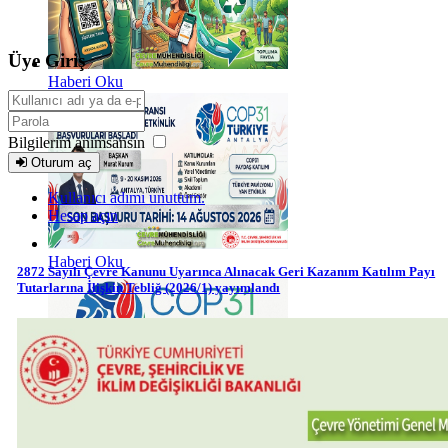
Üye Giriş
Haberi Oku
Bilgilerim anımsansın
Oturum aç
Kullanıcı adımı unuttum.
Hesap açın
Haberi Oku
2872 Sayılı Çevre Kanunu Uyarınca Alınacak Geri Kazanım Katılım Payı
Tutarlarına İlişkin Tebliğ (2026/1) yayımlandı
Haberi Oku