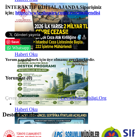
İNTERAKTİF DİJİTAL AJANDA Siparişiniz
için;
https://www.shopier.com/
cevremuhendisi
Save
Whatsapp
Haberi Oku
Yorum yapabilmek için üye olmanız gerekmektedir.
Yorumlar (
0
)
Çevre Mühendisliği Portalı
| CevreMuhendisligi.Org
Haberi Oku
Destekleyenler