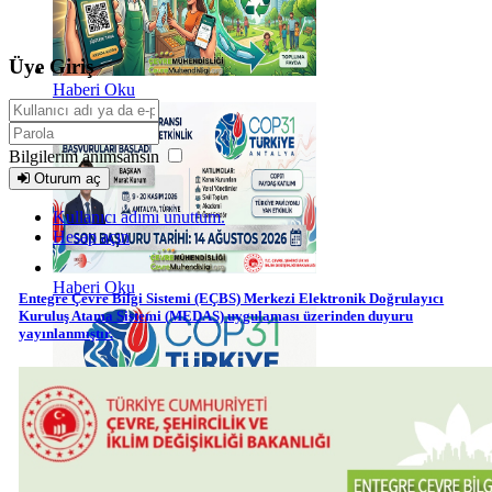
Üye Giriş
Haberi Oku
Bilgilerim anımsansın
Oturum aç
Kullanıcı adımı unuttum.
Hesap açın
Haberi Oku
Entegre Çevre Bilgi Sistemi (EÇBS) Merkezi Elektronik Doğrulayıcı
Kuruluş Atama Sistemi (MEDAS) uygulaması üzerinden duyuru
yayınlanmıştır.
Haberi Oku