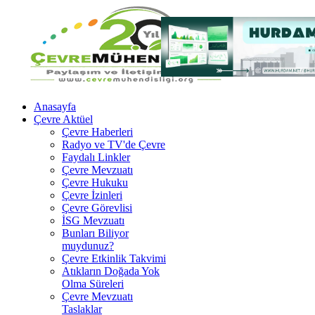
Anasayfa
Çevre Aktüel
Çevre Haberleri
Radyo ve TV'de Çevre
Faydalı Linkler
Çevre Mevzuatı
Çevre Hukuku
Çevre İzinleri
Çevre Görevlisi
İSG Mevzuatı
Bunları Biliyor
muydunuz?
Çevre Etkinlik Takvimi
Atıkların Doğada Yok
Olma Süreleri
Çevre Mevzuatı
Taslaklar