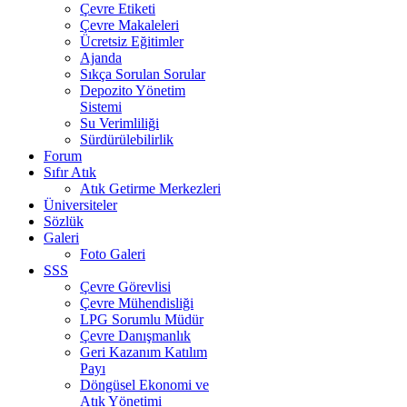
Çevre Etiketi
Çevre Makaleleri
Ücretsiz Eğitimler
Ajanda
Sıkça Sorulan Sorular
Depozito Yönetim
Sistemi
Su Verimliliği
Sürdürülebilirlik
Forum
Sıfır Atık
Atık Getirme Merkezleri
Üniversiteler
Sözlük
Galeri
Foto Galeri
SSS
Çevre Görevlisi
Çevre Mühendisliği
LPG Sorumlu Müdür
Çevre Danışmanlık
Geri Kazanım Katılım
Payı
Döngüsel Ekonomi ve
Atık Yönetimi