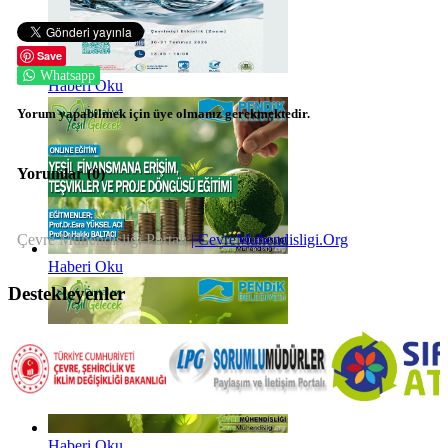
Save
Whatsapp
Haberi Oku
Yorum yapabilmek için üye olmanız gerekmektedir.
Yorumlar (
0
)
Çevre Mühendisliği Portalı
| CevreMuhendisligi.Org
Haberi Oku
Destekleyenler
Haberi Oku