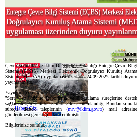
Haberi Oku
Çevre Şehircilik ve İklim Değişikliği Bakanlığı Entegre Çevre Bilg
Sistemi (EÇBS) Merkezi Elektronik Doğrulayıcı Kuruluş Atam
Sistemi (MEDAS) uygulaması üzerinde 24.09.2025 tarihli duyur
yayınlanmıştır.
Yayınlanan duyuruda;
''Sera Gazı İzleme Raporlama ve Doğrulama süreçlerine deste
sağlamak için yeni bir e-posta adresi tanımlandığı, Bundan sonrak
Haberi Oku
süreçte destek taleplerinin (
mrv@iklim.gov.tr
) mail adresin
gönderilmesi gerektiği” ifade edilmiştir.
Bilgilerinize sunulur.