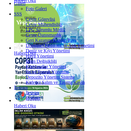
Haberi Oku
Galeri
Foto Galeri
SSS
Çevre Görevlisi
Çevre Mühendisliği
LPG Sorumlu Müdür
Çevre Danışmanlık
Geri Kazanım Katılım Payı
Döngüsel Ekonomi ve Atık Yönetimi
Deniz ve Kıyı Yönetimi
Haberi Oku
Hava Yönetimi
İklim Değişikliği
Kimyasallar Yönetimi
Su ve Toprak Yönetimi
Depozito Yönetim Sistemi
Kirletici Salım ve Taşıma Kaydı
İletişim
İletişim
Reklam
Haberi Oku