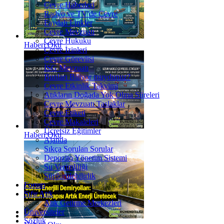
Çevre Haberleri
Radyo ve TV'de Çevre
Faydalı Linkler
Çevre Mevzuatı
Çevre Hukuku
Haberi Oku
Çevre İzinleri
Çevre Görevlisi
İSG Mevzuatı
Bunları Biliyor muydunuz?
Çevre Etkinlik Takvimi
Atıkların Doğada Yok Olma Süreleri
Çevre Mevzuatı Taslaklar
Çevre Etiketi
Çevre Makaleleri
Ücretsiz Eğitimler
Haberi Oku
Ajanda
Sıkça Sorulan Sorular
Depozito Yönetim Sistemi
Su Verimliliği
Sürdürülebilirlik
Forum
Sıfır Atık
Atık Getirme Merkezleri
Üniversiteler
Sözlük