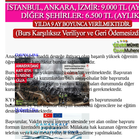
Haberi Oku
Anadolu Vakfı, maddi desteğe ihtiyacı olan başarılı yüksek öğrenim
öğrencilerine karşılıksız burslar sağlamaktadır.
Burs, geri ödeme yükümlülüğü olmadan verilmektedir. Başvuran
öğrenciler, başka kurumlardan burs almış olsalar bile başvuruda
bulunabilirler, ancak eğitim yardımı kazanmaları durumunda diğer
kurumlardan aldıkları bursları tercih etmeleri gerekmektedir.
KYK öğrenim kredisi alan öğrenciler de burs başvurusunda
bulunabilirler. Yurt dışında okuyan lisansüstü öğrencilere ise eğitim
Haberi Oku
desteği verilmemektedir.
Başvurular, Vakfın resmi internet sitesinde yer alan online başvuru
formun üzerinden yapılmaktadır. Mülakata hak kazanan öğrencilere
telefon veya kısa mesaj yoluyla bilgilendirme yapılmaktadır.