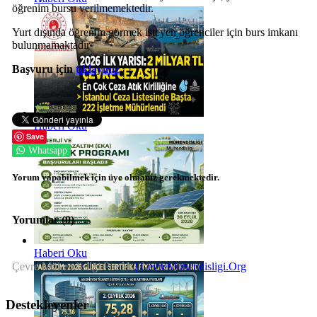
öğrenim bursu verilmemektedir.
Yurt dışında öğrenim görmek isteyen öğrenciler için burs imkanı
bulunmamaktadır
Başvuru için
tıklayınız
.
Haberi Oku
Save
Whatsapp
Yorum yapabilmek için üye olmanız gerekmektedir.
Yorumlar (
0
)
Haberi Oku
Çevre Mühendisliği Portalı
| CevreMuhendisligi.Org
Destekleyenler