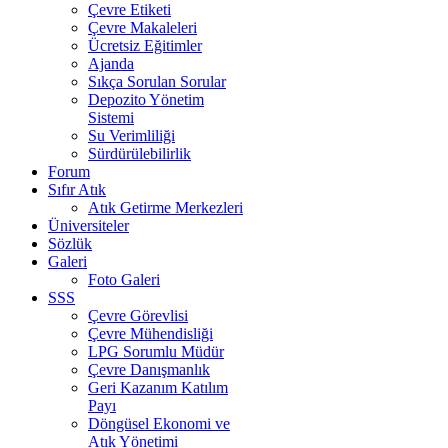
Çevre Etiketi
Çevre Makaleleri
Ücretsiz Eğitimler
Ajanda
Sıkça Sorulan Sorular
Depozito Yönetim
Sistemi
Su Verimliliği
Sürdürülebilirlik
Forum
Sıfır Atık
Atık Getirme Merkezleri
Üniversiteler
Sözlük
Galeri
Foto Galeri
SSS
Çevre Görevlisi
Çevre Mühendisliği
LPG Sorumlu Müdür
Çevre Danışmanlık
Geri Kazanım Katılım
Payı
Döngüsel Ekonomi ve
Atık Yönetimi