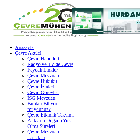
Anasayfa
Çevre Aktüel
Çevre Haberleri
Radyo ve TV'de Çevre
Faydalı Linkler
Çevre Mevzuatı
Çevre Hukuku
Çevre İzinleri
Çevre Görevlisi
İSG Mevzuatı
Bunları Biliyor
muydunuz?
Çevre Etkinlik Takvimi
Atıkların Doğada Yok
Olma Süreleri
Çevre Mevzuatı
Taslaklar