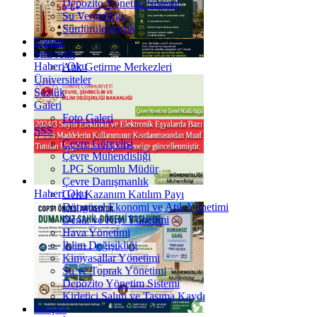
Depozito Yönetim Sistemi
Su Verimliliği
Sürdürülebilirlik
Forum
Sıfır Atık
Haberi Oku
Atık Getirme Merkezleri
Üniversiteler
Sözlük
Galeri
Foto Galeri
SSS
Çevre Görevlisi
Çevre Mühendisliği
LPG Sorumlu Müdür
Çevre Danışmanlık
Haberi Oku
Geri Kazanım Katılım Payı
Döngüsel Ekonomi ve Atık Yönetimi
Deniz ve Kıyı Yönetimi
Hava Yönetimi
İklim Değişikliği
Kimyasallar Yönetimi
Su ve Toprak Yönetimi
Depozito Yönetim Sistemi
Kirletici Salım ve Taşıma Kaydı
İletişim