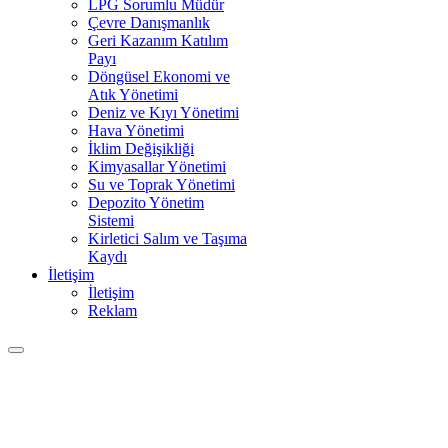
LPG Sorumlu Müdür
Çevre Danışmanlık
Geri Kazanım Katılım
Payı
Döngüsel Ekonomi ve
Atık Yönetimi
Deniz ve Kıyı Yönetimi
Hava Yönetimi
İklim Değişikliği
Kimyasallar Yönetimi
Su ve Toprak Yönetimi
Depozito Yönetim
Sistemi
Kirletici Salım ve Taşıma
Kaydı
İletişim
İletişim
Reklam