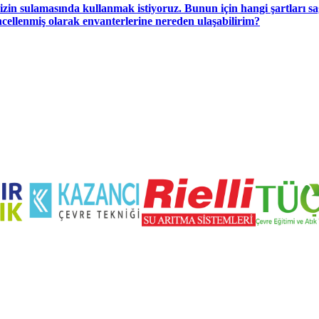
mizin sulamasında kullanmak istiyoruz. Bunun için hangi şartları
üncellenmiş olarak envanterlerine nereden ulaşabilirim?