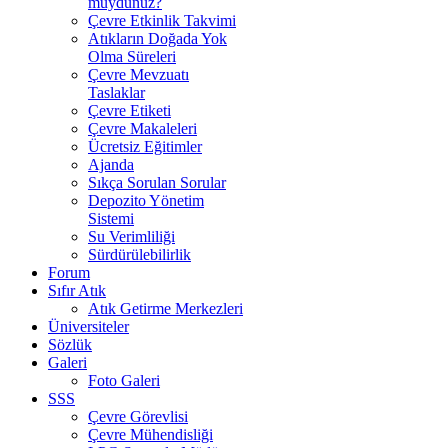
muydunuz?
Çevre Etkinlik Takvimi
Atıkların Doğada Yok
Olma Süreleri
Çevre Mevzuatı
Taslaklar
Çevre Etiketi
Çevre Makaleleri
Ücretsiz Eğitimler
Ajanda
Sıkça Sorulan Sorular
Depozito Yönetim
Sistemi
Su Verimliliği
Sürdürülebilirlik
Forum
Sıfır Atık
Atık Getirme Merkezleri
Üniversiteler
Sözlük
Galeri
Foto Galeri
SSS
Çevre Görevlisi
Çevre Mühendisliği