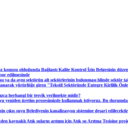
öz konusu olduğunda Bağlantı Kalite Kontrol İzin Belgesinin düzenle
apor edilmesinde
 ya da aynı sektörün alt sektörlerinin bulunması hlinde sektör tabl
lanarak yürürlüğe giren "Tekstil Sektöründe Entegre Kirlilik Önl
nızca herhangi bir teşvik verilmekte midir?
suyu yeniden üretim prosesimizde kullanmak istiyoruz. Bu durumda
nin çıkış suyu Belediyenin kanalizasyon sistemine deşarj edilecekti
 kaynaklı Atık suların arıtımı için Atık su Arıtma Tesisine proje