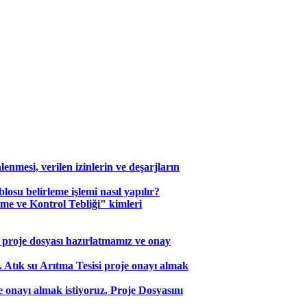
nmesi, verilen izinlerin ve deşarjların
osu belirleme işlemi nasıl yapılır?
eme ve Kontrol Tebliği" kimleri
 proje dosyası hazırlatmamız ve onay
r. Atık su Arıtma Tesisi proje onayı almak
 onayı almak istiyoruz. Proje Dosyasını