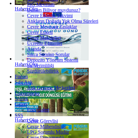
İSG Mevzuatı
Haberi Oku
Bunları Biliyor muydunuz?
Çevre Etkinlik Takvimi
Atıkların Doğada Yok Olma Süreleri
Çevre Mevzuatı Taslaklar
Çevre Etiketi
Çevre Makaleleri
Ücretsiz Eğitimler
Ajanda
Sıkça Sorulan Sorular
Depozito Yönetim Sistemi
Haberi Oku
Su Verimliliği
Sürdürülebilirlik
Forum
Sıfır Atık
Atık Getirme Merkezleri
Üniversiteler
Sözlük
Galeri
Foto Galeri
SSS
Haberi Oku
Çevre Görevlisi
Çevre Mühendisliği
LPG Sorumlu Müdür
Çevre Danışmanlık