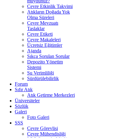
muydunuz?
Çevre Etkinlik Takvimi
Atıkların Doğada Yok
Olma Süreleri
Çevre Mevzuatı
Taslaklar
Çevre Etiketi
Çevre Makaleleri
Ücretsiz Eğitimler
Ajanda
Sıkça Sorulan Sorular
Depozito Yönetim
Sistemi
Su Verimliliği
Sürdürülebilirlik
Forum
Sıfır Atık
Atık Getirme Merkezleri
Üniversiteler
Sözlük
Galeri
Foto Galeri
SSS
Çevre Görevlisi
Çevre Mühendisliği