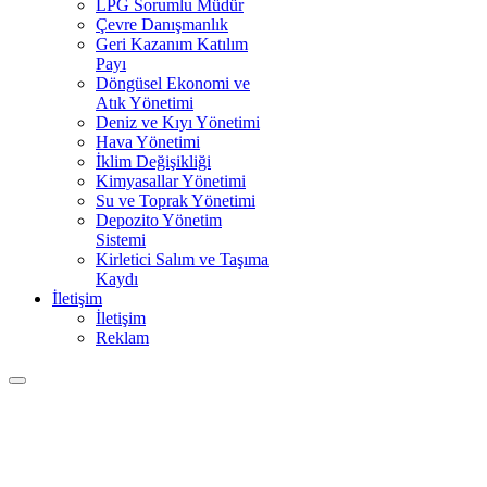
LPG Sorumlu Müdür
Çevre Danışmanlık
Geri Kazanım Katılım
Payı
Döngüsel Ekonomi ve
Atık Yönetimi
Deniz ve Kıyı Yönetimi
Hava Yönetimi
İklim Değişikliği
Kimyasallar Yönetimi
Su ve Toprak Yönetimi
Depozito Yönetim
Sistemi
Kirletici Salım ve Taşıma
Kaydı
İletişim
İletişim
Reklam