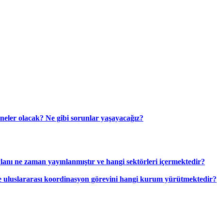
r neler olacak? Ne gibi sorunlar yaşayacağız?
lanı ne zaman yayınlanmıştır ve hangi sektörleri içermektedir?
e uluslararası koordinasyon görevini hangi kurum yürütmektedir?