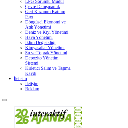
LPG Sorumlu Müdür
Çevre Danışmanlık
Geri Kazanım Katılım
Payı
Döngüsel Ekonomi ve
Atık Yönetimi
Deniz ve Kıyı Yönetimi
Hava Yönetimi
İklim Değişikliği
Kimyasallar Yönetimi
Su ve Toprak Yönetimi
Depozito Yönetim
Sistemi
Kirletici Salım ve Taşıma
Kaydı
İletişim
İletişim
Reklam