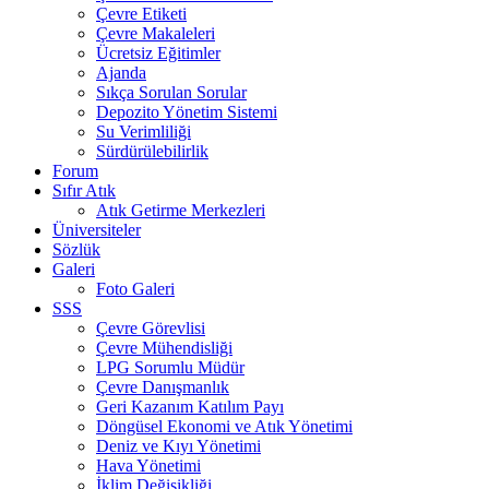
Çevre Etiketi
Çevre Makaleleri
Ücretsiz Eğitimler
Ajanda
Sıkça Sorulan Sorular
Depozito Yönetim Sistemi
Su Verimliliği
Sürdürülebilirlik
Forum
Sıfır Atık
Atık Getirme Merkezleri
Üniversiteler
Sözlük
Galeri
Foto Galeri
SSS
Çevre Görevlisi
Çevre Mühendisliği
LPG Sorumlu Müdür
Çevre Danışmanlık
Geri Kazanım Katılım Payı
Döngüsel Ekonomi ve Atık Yönetimi
Deniz ve Kıyı Yönetimi
Hava Yönetimi
İklim Değişikliği