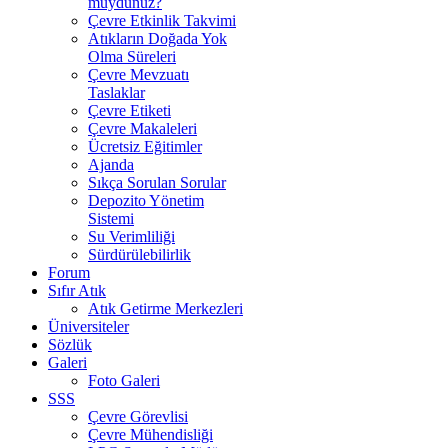
muydunuz?
Çevre Etkinlik Takvimi
Atıkların Doğada Yok
Olma Süreleri
Çevre Mevzuatı
Taslaklar
Çevre Etiketi
Çevre Makaleleri
Ücretsiz Eğitimler
Ajanda
Sıkça Sorulan Sorular
Depozito Yönetim
Sistemi
Su Verimliliği
Sürdürülebilirlik
Forum
Sıfır Atık
Atık Getirme Merkezleri
Üniversiteler
Sözlük
Galeri
Foto Galeri
SSS
Çevre Görevlisi
Çevre Mühendisliği