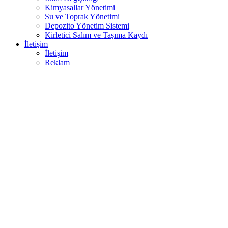
Kimyasallar Yönetimi
Su ve Toprak Yönetimi
Depozito Yönetim Sistemi
Kirletici Salım ve Taşıma Kaydı
İletişim
İletişim
Reklam