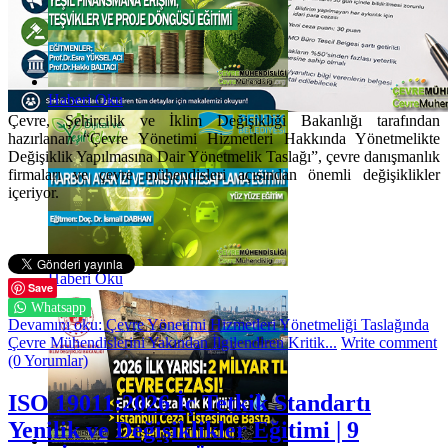
Haberi Oku
Çevre, Şehircilik ve İklim Değişikliği Bakanlığı tarafından
hazırlanan “Çevre Yönetimi Hizmetleri Hakkında Yönetmelikte
Değişiklik Yapılmasına Dair Yönetmelik Taslağı”, çevre danışmanlık
firmaları ve çevre mühendisleri açısından önemli değişiklikler
içeriyor.
Haberi Oku
Save
Whatsapp
Devamını oku: Çevre Yönetimi Hizmetleri Yönetmeliği Taslağında
Çevre Mühendislerini Yakından İlgilendiren Kritik...
Write comment
(0 Yorumlar)
ISO 19011:2026 İç Tetkik Standartı
Yenilik ve Değişiklikler Eğitimi | 9