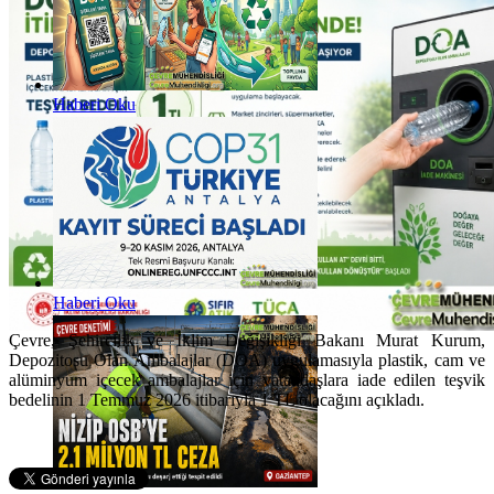
Haberi Oku
Haberi Oku
Çevre, Şehircilik ve İklim Değişikliği Bakanı Murat Kurum,
Depozitosu Olan Ambalajlar (DOA) uygulamasıyla plastik, cam ve
alüminyum içecek ambalajlar için vatandaşlara iade edilen teşvik
bedelinin 1 Temmuz 2026 itibarıyla 1 TL olacağını açıkladı.