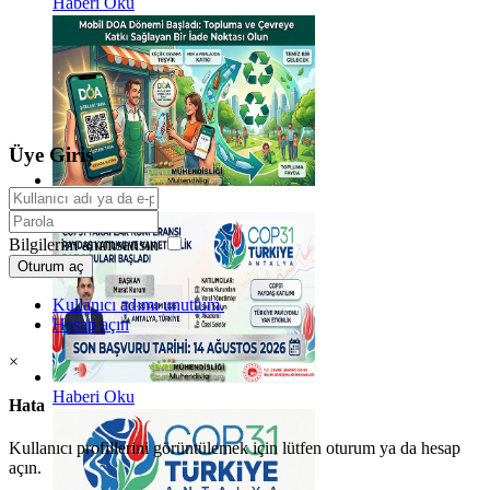
Haberi Oku
Üye Giriş
Haberi Oku
Bilgilerim anımsansın
Oturum aç
Kullanıcı adımı unuttum.
Hesap açın
×
Haberi Oku
Hata
Kullanıcı profillerini görüntülemek için lütfen oturum ya da hesap
açın.