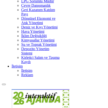
LPG Sorumlu Müdür
Çevre Danışmanlık
Geri Kazanım Katılım
Payı
Döngüsel Ekonomi ve
Atık Yönetimi
Deniz ve Kıyı Yönetimi
Hava Yönetimi
İklim Değişikliği
Kimyasallar Yönetimi
Su ve Toprak Yönetimi
Depozito Yönetim
Sistemi
Kirletici Salım ve Taşıma
Kaydı
İletişim
İletişim
Reklam