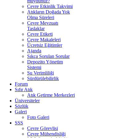
muydunuz?
Çevre Etkinlik Takvimi
Atıkların Doğada Yok
Olma Süreleri
Çevre Mevzuatı
Taslaklar
Çevre Etiketi
Çevre Makaleleri
Ücretsiz Eğitimler
Ajanda
Sıkça Sorulan Sorular
Depozito Yönetim
Sistemi
Su Verimliliği
Sürdürülebilirlik
Forum
Sıfır Atık
Atık Getirme Merkezleri
Üniversiteler
Sözlük
Galeri
Foto Galeri
SSS
Çevre Görevlisi
Çevre Mühendisliği