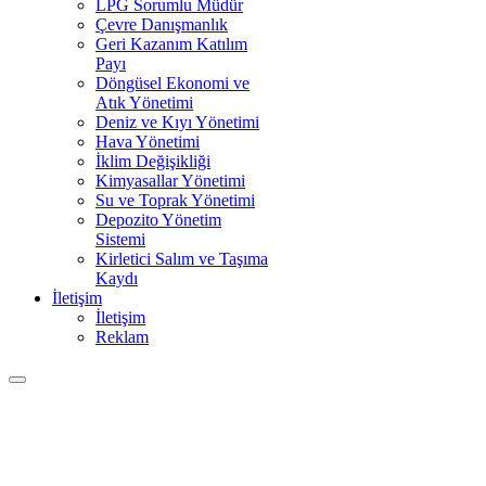
LPG Sorumlu Müdür
Çevre Danışmanlık
Geri Kazanım Katılım
Payı
Döngüsel Ekonomi ve
Atık Yönetimi
Deniz ve Kıyı Yönetimi
Hava Yönetimi
İklim Değişikliği
Kimyasallar Yönetimi
Su ve Toprak Yönetimi
Depozito Yönetim
Sistemi
Kirletici Salım ve Taşıma
Kaydı
İletişim
İletişim
Reklam