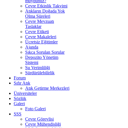
muydunuz?
Çevre Etkinlik Takvimi
Atıkların Doğada Yok
Olma Süreleri
Çevre Mevzuatı
Taslaklar
Çevre Etiketi
Çevre Makaleleri
Ücretsiz Eğitimler
Ajanda
Sıkça Sorulan Sorular
Depozito Yönetim
Sistemi
Su Verimliliği
Sürdürülebilirlik
Forum
Sıfır Atık
Atık Getirme Merkezleri
Üniversiteler
Sözlük
Galeri
Foto Galeri
SSS
Çevre Görevlisi
Çevre Mühendisliği