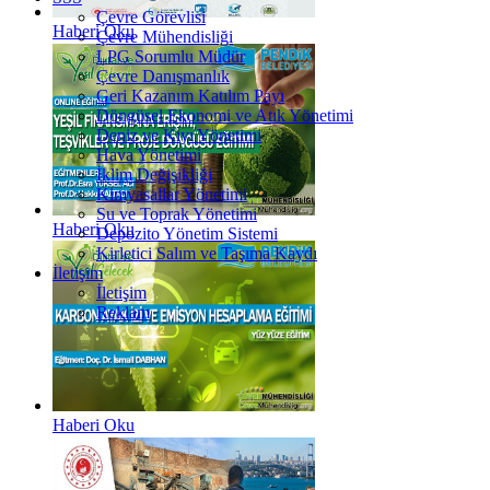
Çevre Görevlisi
Haberi Oku
Çevre Mühendisliği
LPG Sorumlu Müdür
Çevre Danışmanlık
Geri Kazanım Katılım Payı
Döngüsel Ekonomi ve Atık Yönetimi
Deniz ve Kıyı Yönetimi
Hava Yönetimi
İklim Değişikliği
Kimyasallar Yönetimi
Su ve Toprak Yönetimi
Haberi Oku
Depozito Yönetim Sistemi
Kirletici Salım ve Taşıma Kaydı
İletişim
İletişim
Reklam
Haberi Oku