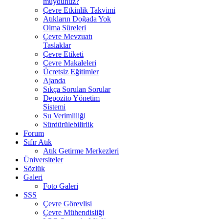
muydunuz?
Çevre Etkinlik Takvimi
Atıkların Doğada Yok
Olma Süreleri
Çevre Mevzuatı
Taslaklar
Çevre Etiketi
Çevre Makaleleri
Ücretsiz Eğitimler
Ajanda
Sıkça Sorulan Sorular
Depozito Yönetim
Sistemi
Su Verimliliği
Sürdürülebilirlik
Forum
Sıfır Atık
Atık Getirme Merkezleri
Üniversiteler
Sözlük
Galeri
Foto Galeri
SSS
Çevre Görevlisi
Çevre Mühendisliği