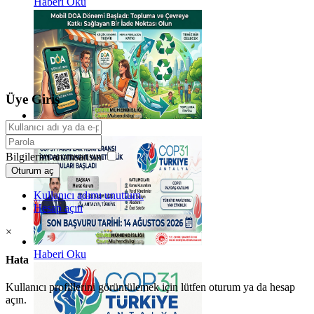
Haberi Oku
Üye Giriş
Haberi Oku
Bilgilerim anımsansın
Oturum aç
Kullanıcı adımı unuttum.
Hesap açın
×
Haberi Oku
Hata
Kullanıcı profillerini görüntülemek için lütfen oturum ya da hesap
açın.