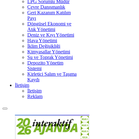
LPG Sorumlu Müdür
Çevre Danışmanlık
Geri Kazanım Katılım
Payı
Döngüsel Ekonomi ve
Atık Yönetimi
Deniz ve Kıyı Yönetimi
Hava Yönetimi
İklim Değişikliği
Kimyasallar Yönetimi
Su ve Toprak Yönetimi
Depozito Yönetim
Sistemi
Kirletici Salım ve Taşıma
Kaydı
İletişim
İletişim
Reklam