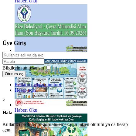
Haberi Oku
Üye Giriş
Haberi Oku
Bilgilerim anımsansın
Oturum aç
Kullanıcı adımı unuttum.
Hesap açın
×
Haberi Oku
Hata
Kullanıcı profillerini görüntülemek için lütfen oturum ya da hesap
açın.