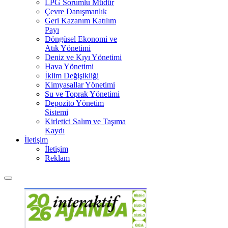
LPG Sorumlu Müdür
Çevre Danışmanlık
Geri Kazanım Katılım
Payı
Döngüsel Ekonomi ve
Atık Yönetimi
Deniz ve Kıyı Yönetimi
Hava Yönetimi
İklim Değişikliği
Kimyasallar Yönetimi
Su ve Toprak Yönetimi
Depozito Yönetim
Sistemi
Kirletici Salım ve Taşıma
Kaydı
İletişim
İletişim
Reklam