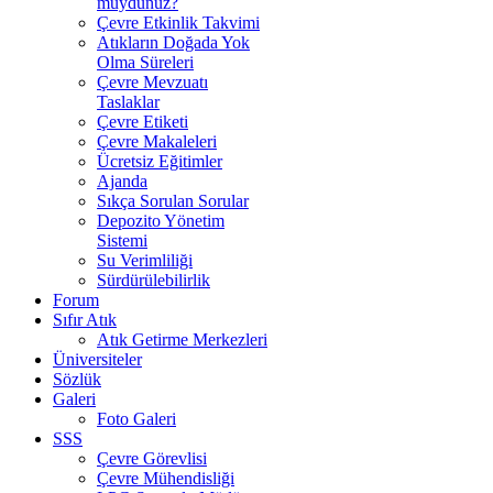
muydunuz?
Çevre Etkinlik Takvimi
Atıkların Doğada Yok
Olma Süreleri
Çevre Mevzuatı
Taslaklar
Çevre Etiketi
Çevre Makaleleri
Ücretsiz Eğitimler
Ajanda
Sıkça Sorulan Sorular
Depozito Yönetim
Sistemi
Su Verimliliği
Sürdürülebilirlik
Forum
Sıfır Atık
Atık Getirme Merkezleri
Üniversiteler
Sözlük
Galeri
Foto Galeri
SSS
Çevre Görevlisi
Çevre Mühendisliği