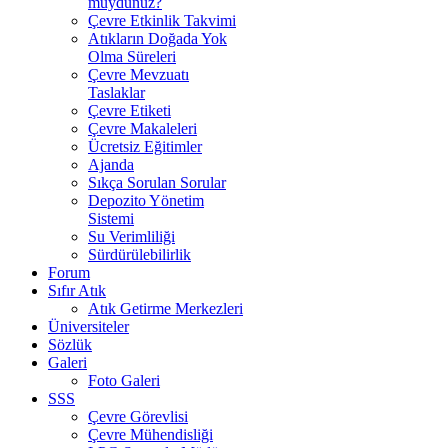
muydunuz?
Çevre Etkinlik Takvimi
Atıkların Doğada Yok
Olma Süreleri
Çevre Mevzuatı
Taslaklar
Çevre Etiketi
Çevre Makaleleri
Ücretsiz Eğitimler
Ajanda
Sıkça Sorulan Sorular
Depozito Yönetim
Sistemi
Su Verimliliği
Sürdürülebilirlik
Forum
Sıfır Atık
Atık Getirme Merkezleri
Üniversiteler
Sözlük
Galeri
Foto Galeri
SSS
Çevre Görevlisi
Çevre Mühendisliği