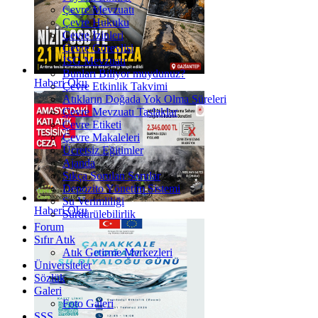
Çevre Mevzuatı
Çevre Hukuku
Çevre İzinleri
Çevre Görevlisi
İSG Mevzuatı
Bunları Biliyor muydunuz?
Haberi Oku
Çevre Etkinlik Takvimi
Atıkların Doğada Yok Olma Süreleri
Çevre Mevzuatı Taslaklar
Çevre Etiketi
Çevre Makaleleri
Ücretsiz Eğitimler
Ajanda
Sıkça Sorulan Sorular
Depozito Yönetim Sistemi
Su Verimliliği
Haberi Oku
Sürdürülebilirlik
Forum
Sıfır Atık
Atık Getirme Merkezleri
Üniversiteler
Sözlük
Galeri
Foto Galeri
SSS