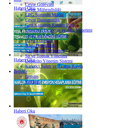
Çevre Görevlisi
Haberi Oku
Çevre Mühendisliği
LPG Sorumlu Müdür
Çevre Danışmanlık
Geri Kazanım Katılım Payı
Döngüsel Ekonomi ve Atık Yönetimi
Deniz ve Kıyı Yönetimi
Hava Yönetimi
İklim Değişikliği
Kimyasallar Yönetimi
Su ve Toprak Yönetimi
Haberi Oku
Depozito Yönetim Sistemi
Kirletici Salım ve Taşıma Kaydı
İletişim
İletişim
Reklam
Haberi Oku