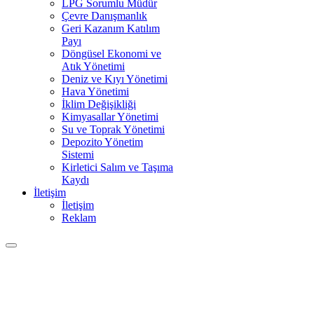
LPG Sorumlu Müdür
Çevre Danışmanlık
Geri Kazanım Katılım
Payı
Döngüsel Ekonomi ve
Atık Yönetimi
Deniz ve Kıyı Yönetimi
Hava Yönetimi
İklim Değişikliği
Kimyasallar Yönetimi
Su ve Toprak Yönetimi
Depozito Yönetim
Sistemi
Kirletici Salım ve Taşıma
Kaydı
İletişim
İletişim
Reklam