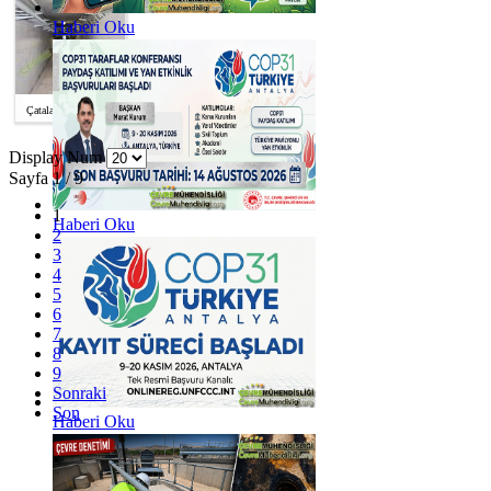
Haberi Oku
Çatalan İçme Su...
Display Num
Sayfa 1 / 9
1
Haberi Oku
2
3
4
5
6
7
8
9
Sonraki
Son
Haberi Oku