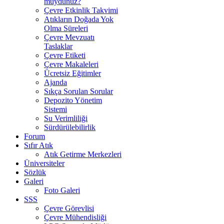
muydunuz?
Çevre Etkinlik Takvimi
Atıkların Doğada Yok
Olma Süreleri
Çevre Mevzuatı
Taslaklar
Çevre Etiketi
Çevre Makaleleri
Ücretsiz Eğitimler
Ajanda
Sıkça Sorulan Sorular
Depozito Yönetim
Sistemi
Su Verimliliği
Sürdürülebilirlik
Forum
Sıfır Atık
Atık Getirme Merkezleri
Üniversiteler
Sözlük
Galeri
Foto Galeri
SSS
Çevre Görevlisi
Çevre Mühendisliği