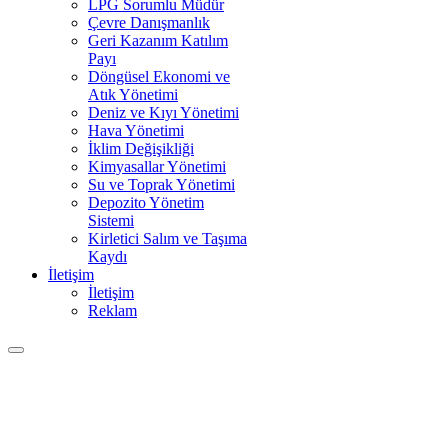
LPG Sorumlu Müdür
Çevre Danışmanlık
Geri Kazanım Katılım
Payı
Döngüsel Ekonomi ve
Atık Yönetimi
Deniz ve Kıyı Yönetimi
Hava Yönetimi
İklim Değişikliği
Kimyasallar Yönetimi
Su ve Toprak Yönetimi
Depozito Yönetim
Sistemi
Kirletici Salım ve Taşıma
Kaydı
İletişim
İletişim
Reklam